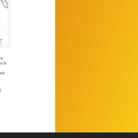
es
qu'à
ous
s