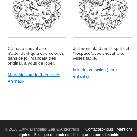
Ce beau cheval ailé
Joli mendala dans l'esprit del
n'attendent qu'à être coloriés
"l'espace"avec cheval ailé.
dans ce joli Mandala très
Assez facile.
original, à vous de jouer.
Mandalas faciles (pour
Mandalas sur le thème des
enfants)
Animaux
© 2026 100% Mandalas Zen & Anti-stress
Contactez-nous
|
Mentions
légales
|
Politique de cookies
|
Politique de confidentialité