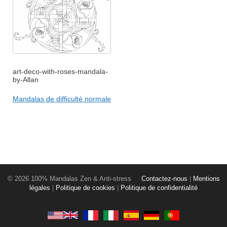
art-deco-with-roses-mandala-
by-Allan
Mandalas de difficulté normale
© 2026 100% Mandalas Zen & Anti-stress
Contactez-nous
|
Mentions
légales
|
Politique de cookies
|
Politique de confidentialité