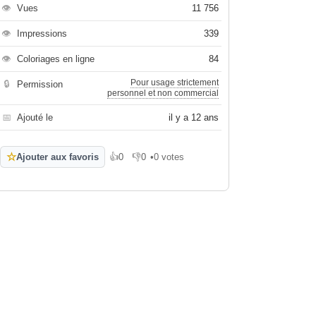
👁
Vues
11 756
👁
Impressions
339
👁
Coloriages en ligne
84
Pour usage strictement
🔒
Permission
personnel et non commercial
📅
Ajouté le
il y a 12 ans
☆
Ajouter aux favoris
👍
0
👎
0
•
0 votes
J'aime
Je n'aime pas