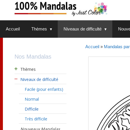
Aller
au
contenu
Accueil
Thèmes
Niveaux de difficulté
Nouve
Accueil
»
Mandalas par 
Nos Mandalas
Thèmes
Niveaux de difficulté
Facile (pour enfants)
Normal
Difficile
Très difficile
Nouveaux Mandalas