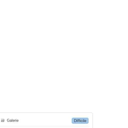
🗃
Galerie
Difficile