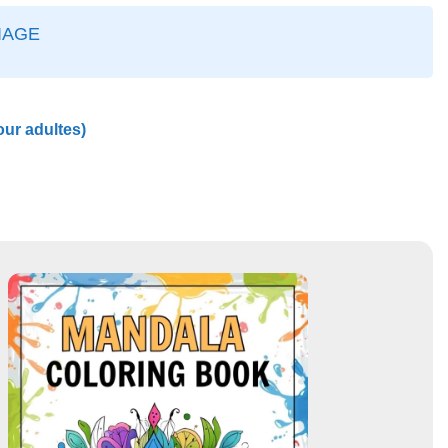
IAGE
our adultes)