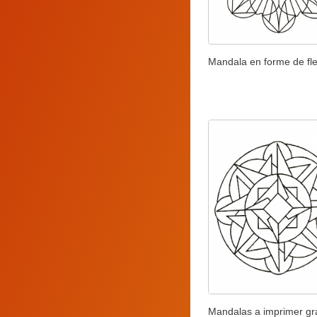
Mandala en forme de fl
Mandalas a imprimer gra