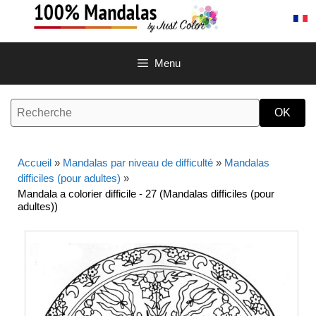
Aller
au
contenu
Menu
Accueil
»
Mandalas par niveau de difficulté
»
Mandalas
difficiles (pour adultes)
»
Mandala a colorier difficile - 27 (Mandalas difficiles (pour
adultes))