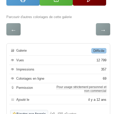
Parcourir d'autres coloriages de cette galerie
←
→
🗃
Galerie
Difficile
👁
Vues
12 799
👁
Impressions
357
👁
Coloriages en ligne
69
Pour usage strictement personnel et
🔒
Permission
non commercial
📅
Ajouté le
il y a 12 ans
☆
Ajouter aux favoris
👍
0
👎
0
•
0 votes