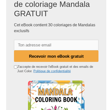
de coloriage Mandala
GRATUIT
Cet eBook contient 30 coloriages de Mandalas
exclusifs
T
o
n
Recevoir mon eBook gratuit
a
d
J'accepte de recevoir l'eBook gratuit et des emails de
Just Color.
Politique de confidentialité
r
e
s
s
e
e
m