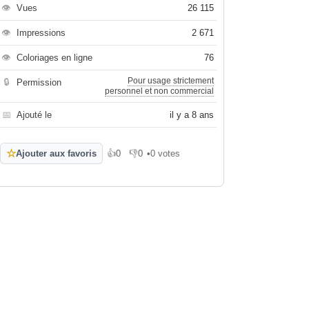
👁
Vues
26 115
👁
Impressions
2 671
👁
Coloriages en ligne
76
Pour usage strictement
🔒
Permission
personnel et non commercial
📅
Ajouté le
il y a 8 ans
☆
Ajouter aux favoris
👍
0
👎
0
•
0 votes
J'aime
Je n'aime pas