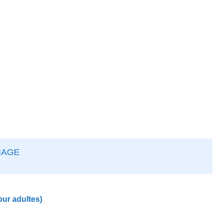
IAGE
our adultes)