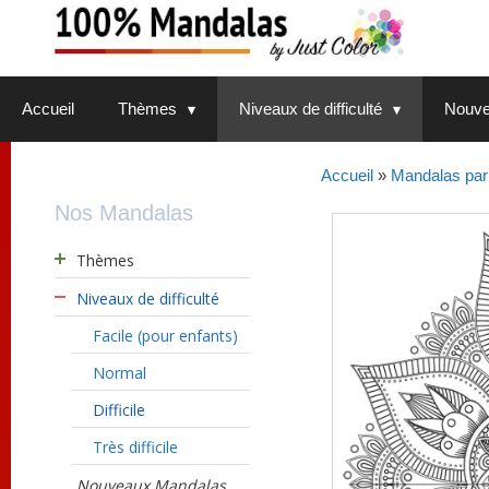
Aller
au
contenu
Accueil
Thèmes
Niveaux de difficulté
Nouve
Accueil
»
Mandalas par 
Nos Mandalas
Thèmes
Niveaux de difficulté
Facile (pour enfants)
Normal
Difficile
Très difficile
Nouveaux Mandalas