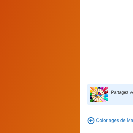
Partagez v
Coloriages de Man