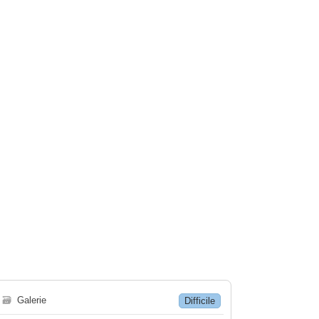
🗃
Galerie
Difficile