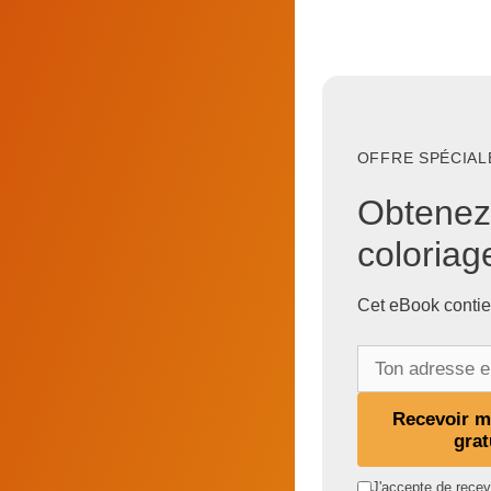
OFFRE SPÉCIALE
Obtenez
coloria
Cet eBook contie
T
o
n
Recevoir 
a
grat
d
J'accepte de recevo
r