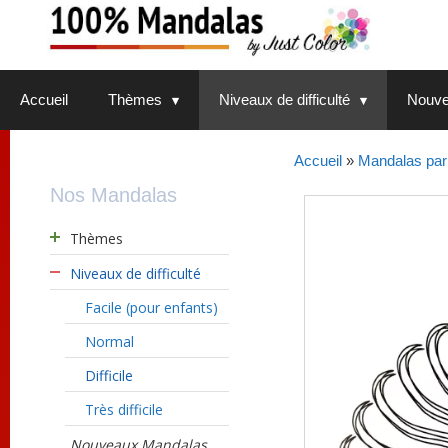
Aller
au
contenu
Accueil
Thèmes
Niveaux de difficulté
Nouve
Accueil
»
Mandalas par 
Nos Mandalas
Thèmes
Niveaux de difficulté
Facile (pour enfants)
Normal
Difficile
Très difficile
Nouveaux Mandalas