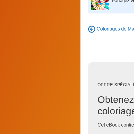
Partagez v
Coloriages de Man
OFFRE SPÉCIALE
Obtenez
coloria
Cet eBook contie