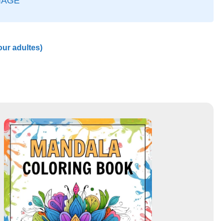
IAGE
our adultes)