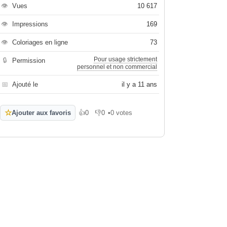
👁
Vues
10 617
👁
Impressions
169
👁
Coloriages en ligne
73
Pour usage strictement
🔒
Permission
personnel et non commercial
📅
Ajouté le
il y a 11 ans
☆
Ajouter aux favoris
👍
0
👎
0
•
0 votes
J'aime
Je n'aime pas