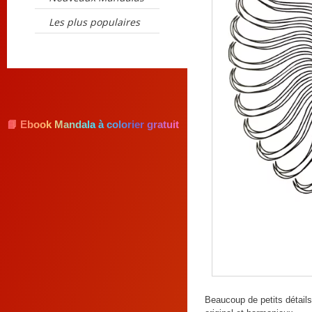
Les plus populaires
📘 Ebook Mandala à colorier gratuit
Beaucoup de petits détails