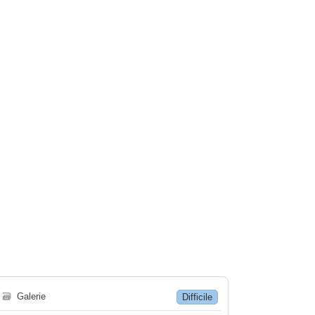
🗃
Galerie
Difficile