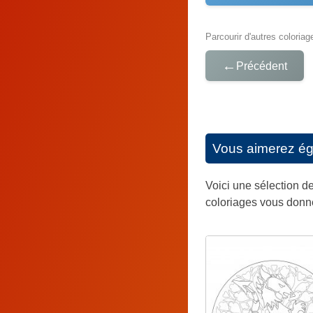
Parcourir d'autres coloriag
←
Précédent
Vous aimerez é
Voici une sélection de
coloriages vous donner