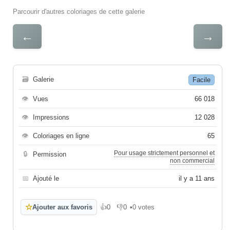
Parcourir d'autres coloriages de cette galerie
←
→
🗃
Galerie
Facile
👁
Vues
66 018
👁
Impressions
12 028
👁
Coloriages en ligne
65
Pour usage strictement personnel et
🔒
Permission
non commercial
📅
Ajouté le
il y a 11 ans
☆
Ajouter aux favoris
👍
0
👎
0
•
0 votes
J'aime
Je n'aime pas