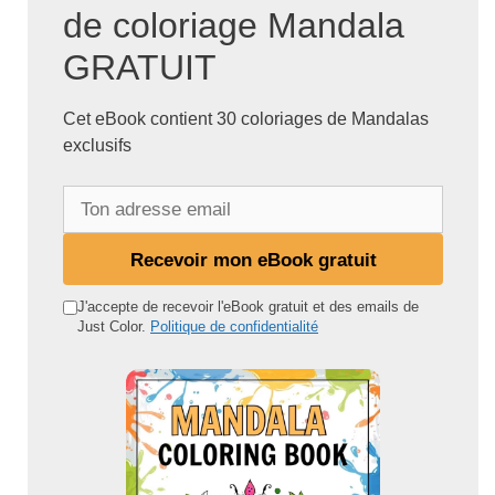
de coloriage Mandala
GRATUIT
Cet eBook contient 30 coloriages de Mandalas
exclusifs
T
o
n
Recevoir mon eBook gratuit
a
d
J'accepte de recevoir l'eBook gratuit et des emails de
Just Color.
Politique de confidentialité
r
e
s
s
e
e
m