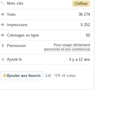
🏷
Mots clés
Chiffres
👁
Vues
36 274
👁
Impressions
5 252
👁
Coloriages en ligne
50
Pour usage strictement
🔒
Permission
personnel et non commercial
📅
Ajouté le
il y a 12 ans
☆
Ajouter aux favoris
👍
0
👎
0
•
0 votes
J'aime
Je n'aime pas