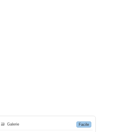
🗃
Galerie
Facile