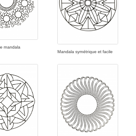
ue mandala
Mandala symétrique et facile