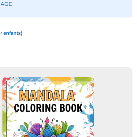
IAGE
r enfants)