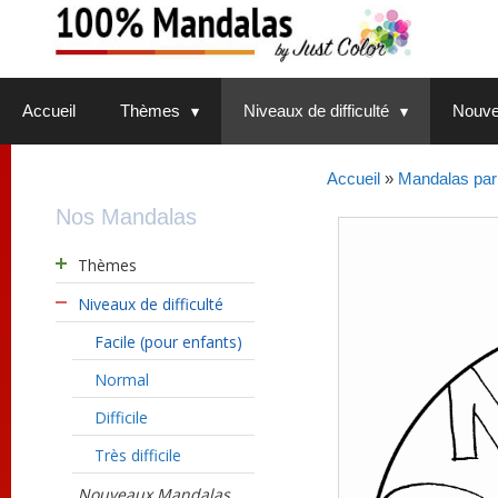
Aller
au
contenu
Accueil
Thèmes
Niveaux de difficulté
Nouve
Accueil
»
Mandalas par 
Nos Mandalas
Thèmes
Niveaux de difficulté
Facile (pour enfants)
Normal
Difficile
Très difficile
Nouveaux Mandalas