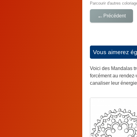
Parcourir d'autres coloriag
←
Précédent
Vous aimerez é
Voici des Mandalas trè
forcément au rendez-vo
canaliser leur énergie