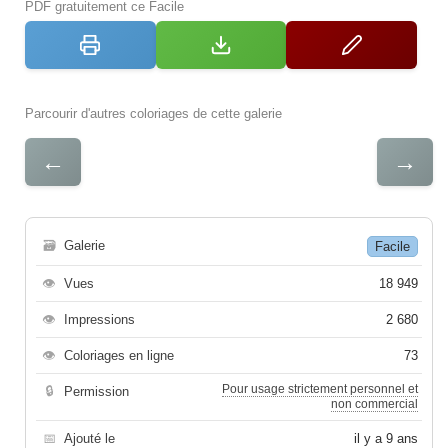
PDF gratuitement ce Facile
Parcourir d'autres coloriages de cette galerie
←
→
🗃
Galerie
Facile
👁
Vues
18 949
👁
Impressions
2 680
👁
Coloriages en ligne
73
Pour usage strictement personnel et
🔒
Permission
non commercial
📅
Ajouté le
il y a 9 ans