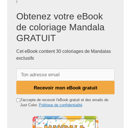
!
Obtenez votre eBook
de coloriage Mandala
GRATUIT
Cet eBook contient 30 coloriages de Mandalas
exclusifs
T
o
n
Recevoir mon eBook gratuit
a
d
J'accepte de recevoir l'eBook gratuit et des emails de
Just Color.
Politique de confidentialité
r
e
s
s