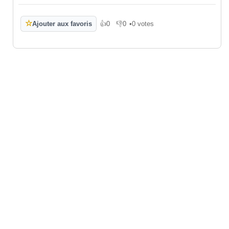
☆
Ajouter aux favoris
👍
0
👎
0
•
0 votes
J'aime
Je n'aime pas