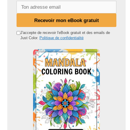
T
o
n
Recevoir mon eBook gratuit
a
d
J'accepte de recevoir l'eBook gratuit et des emails de
Just Color.
Politique de confidentialité
r
e
s
s
e
e
m
a
i
l