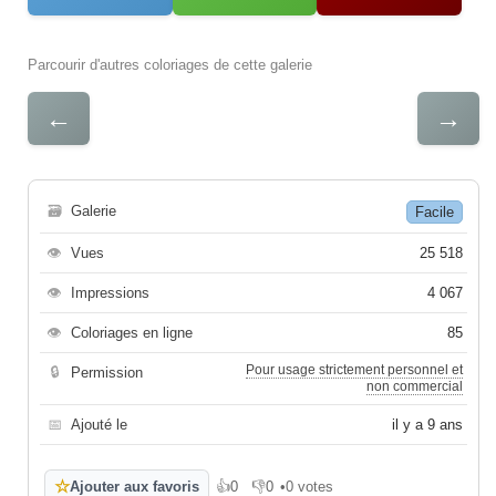
Parcourir d'autres coloriages de cette galerie
←
→
🗃
Galerie
Facile
👁
Vues
25 518
👁
Impressions
4 067
👁
Coloriages en ligne
85
Pour usage strictement personnel et
🔒
Permission
non commercial
📅
Ajouté le
il y a 9 ans
☆
Ajouter aux favoris
👍
0
👎
0
•
0 votes
J'aime
Je n'aime pas