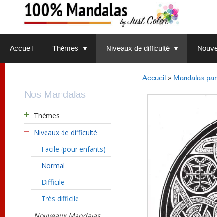
Aller
au
contenu
Accueil
Thèmes
Niveaux de difficulté
Nouve
Accueil
»
Mandalas par 
Nos Mandalas
Thèmes
Niveaux de difficulté
Facile (pour enfants)
Normal
Difficile
Très difficile
Nouveaux Mandalas