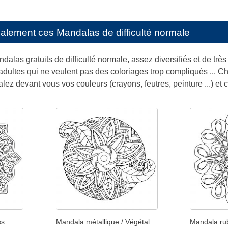
galement ces
Mandalas de difficulté normale
dalas gratuits de difficulté normale, assez diversifiés et de très
 adultes qui ne veulent pas des coloriages trop compliqués ... 
talez devant vous vos couleurs (crayons, feutres, peinture ...) et 
ss
Mandala métallique / Végétal
Mandala ru