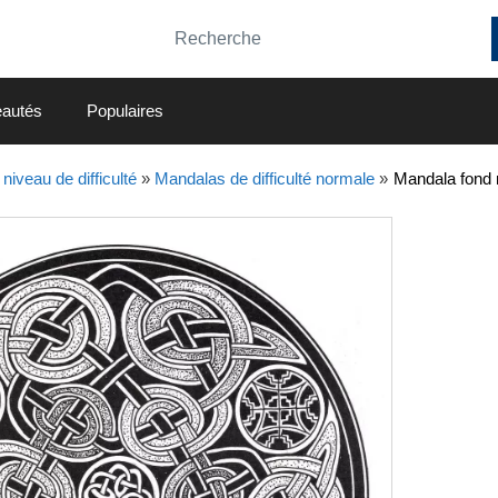
autés
Populaires
niveau de difficulté
»
Mandalas de difficulté normale
»
Mandala fond n