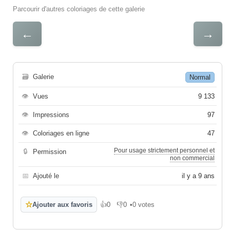
Parcourir d'autres coloriages de cette galerie
←
→
🗃
Galerie
Normal
👁
Vues
9 133
👁
Impressions
97
👁
Coloriages en ligne
47
Pour usage strictement personnel et
🔒
Permission
non commercial
📅
Ajouté le
il y a 9 ans
☆
Ajouter aux favoris
👍
0
👎
0
•
0 votes
J'aime
Je n'aime pas