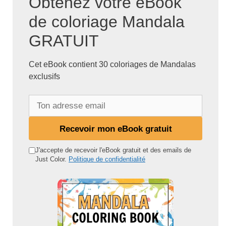
Obtenez votre eBook
de coloriage Mandala
GRATUIT
Cet eBook contient 30 coloriages de Mandalas
exclusifs
T
o
n
Recevoir mon eBook gratuit
a
d
J'accepte de recevoir l'eBook gratuit et des emails de
Just Color.
Politique de confidentialité
r
e
s
s
e
e