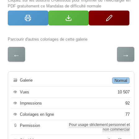
Cliquez sur les boutons ci-dessous pour Imprimer ou Télécharger en
PDF gratuitement ce Mandalas de difficulté normale
Parcourir d'autres coloriages de cette galerie
←
→
🗃
Galerie
Normal
👁
Vues
10 507
👁
Impressions
92
👁
Coloriages en ligne
77
Pour usage strictement personnel et
🔒
Permission
non commercial