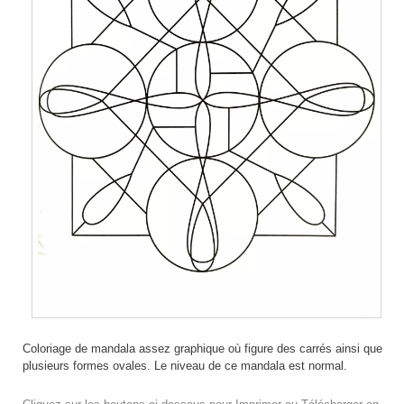
Coloriage de mandala assez graphique où figure des carrés ainsi que
plusieurs formes ovales. Le niveau de ce mandala est normal.