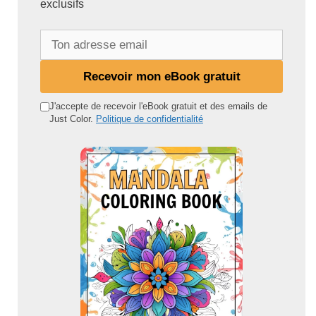
exclusifs
T
o
n
Recevoir mon eBook gratuit
a
d
J'accepte de recevoir l'eBook gratuit et des emails de
Just Color.
Politique de confidentialité
r
e
s
s
e
e
m
a
i
l