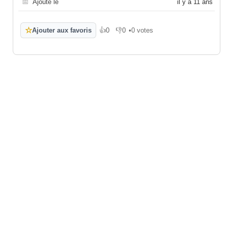
📅
Ajouté le
il y a 11 ans
☆
Ajouter aux favoris
👍
0
👎
0
•
0 votes
J'aime
Je n'aime pas