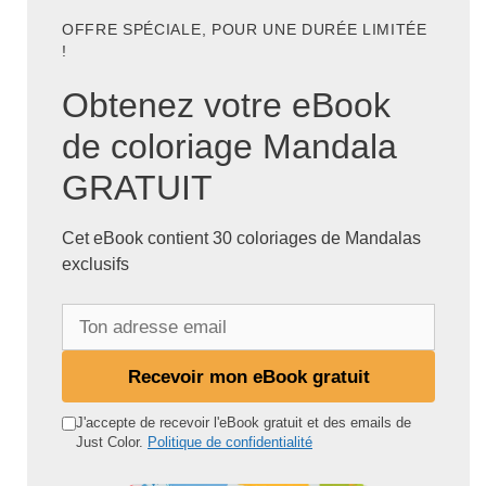
OFFRE SPÉCIALE, POUR UNE DURÉE LIMITÉE
!
Obtenez votre eBook
de coloriage Mandala
GRATUIT
Cet eBook contient 30 coloriages de Mandalas
exclusifs
T
o
n
Recevoir mon eBook gratuit
a
d
J'accepte de recevoir l'eBook gratuit et des emails de
Just Color.
Politique de confidentialité
r
e