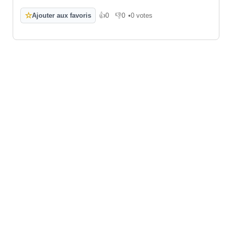
☆
Ajouter aux favoris
👍
0
👎
0
•
0 votes
J'aime
Je n'aime pas