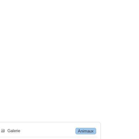
🗃
Galerie
Animaux