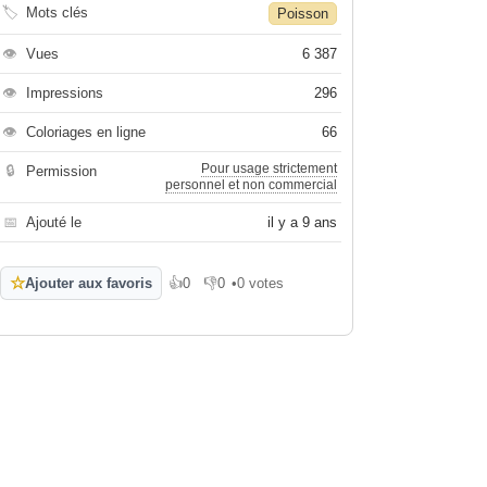
🏷
Mots clés
Poisson
👁
Vues
6 387
👁
Impressions
296
👁
Coloriages en ligne
66
Pour usage strictement
🔒
Permission
personnel et non commercial
📅
Ajouté le
il y a 9 ans
☆
Ajouter aux favoris
👍
0
👎
0
•
0 votes
J'aime
Je n'aime pas