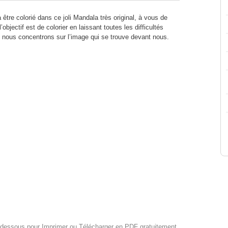
à être colorié dans ce joli Mandala très original, à vous de
objectif est de colorier en laissant toutes les difficultés
s nous concentrons sur l’image qui se trouve devant nous.
i-dessous pour Imprimer ou Télécharger en PDF gratuitement