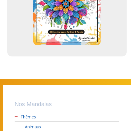
l
Nos Mandalas
Thèmes
Animaux