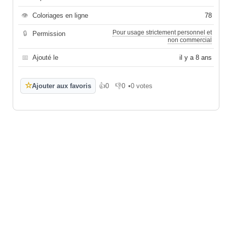
👁
Coloriages en ligne
78
Pour usage strictement personnel et
🔒
Permission
non commercial
📅
Ajouté le
il y a 8 ans
☆
Ajouter aux favoris
👍
0
👎
0
•
0 votes
J'aime
Je n'aime pas