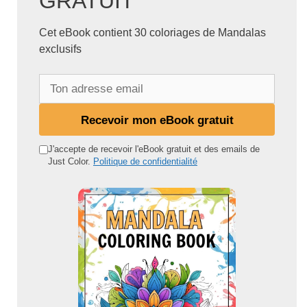
GRATUIT
Cet eBook contient 30 coloriages de Mandalas
exclusifs
T
o
n
Recevoir mon eBook gratuit
a
d
J'accepte de recevoir l'eBook gratuit et des emails de
Just Color.
Politique de confidentialité
r
e
s
s
e
e
m
a
i