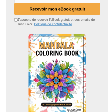
o
n
Recevoir mon eBook gratuit
a
d
J'accepte de recevoir l'eBook gratuit et des emails de
Just Color.
Politique de confidentialité
r
e
s
s
e
e
m
a
i
l