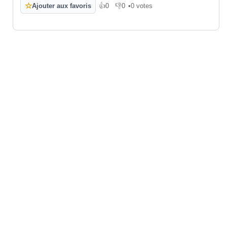
☆
Ajouter aux favoris
👍
0
👎
0
•
0 votes
J'aime
Je n'aime pas