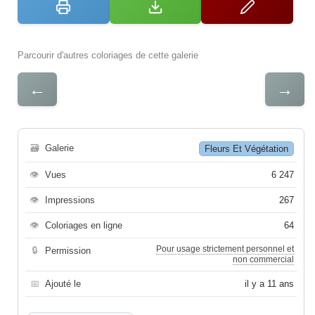
Parcourir d'autres coloriages de cette galerie
←
→
🗃
Galerie
Fleurs Et Végétation
👁
Vues
6 247
👁
Impressions
267
👁
Coloriages en ligne
64
Pour usage strictement personnel et
🔒
Permission
non commercial
📅
Ajouté le
il y a 11 ans