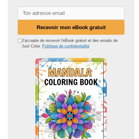
T
o
n
Recevoir mon eBook gratuit
a
d
J'accepte de recevoir l'eBook gratuit et des emails de
Just Color.
Politique de confidentialité
r
e
s
s
e
e
m
a
i
l