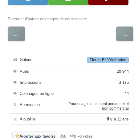
Parcourir d'autres coloriages de cette galerie
←
→
🗃
Galerie
Fleurs Et Végétation
👁
Vues
20 944
👁
Impressions
3 175
👁
Coloriages en ligne
44
Pour usage strictement personnel et
🔒
Permission
non commercial
📅
Ajouté le
il y a 11 ans
☆
Ajouter aux favoris
👍
0
👎
0
•
0 votes