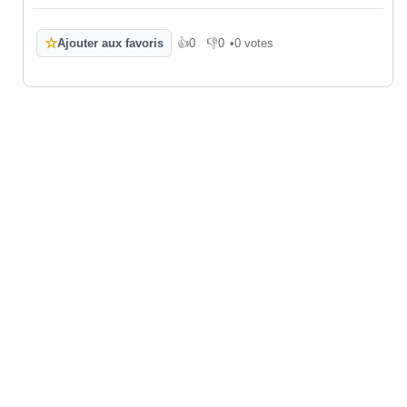
☆
Ajouter aux favoris
👍
0
👎
0
•
0 votes
J'aime
Je n'aime pas