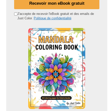
n
Recevoir mon eBook gratuit
a
d
J'accepte de recevoir l'eBook gratuit et des emails de
Just Color.
Politique de confidentialité
r
e
s
s
e
e
m
a
i
l