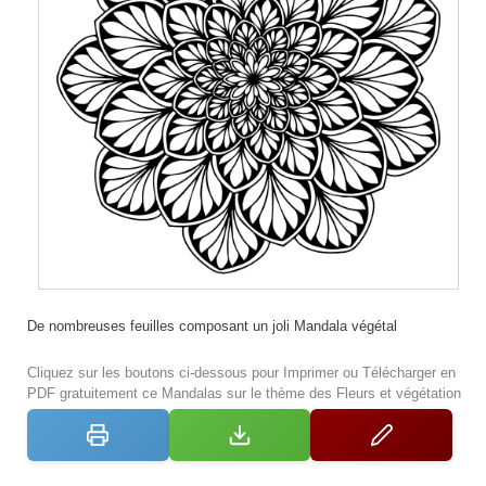
De nombreuses feuilles composant un joli Mandala végétal
Cliquez sur les boutons ci-dessous pour Imprimer ou Télécharger en
PDF gratuitement ce Mandalas sur le thème des Fleurs et végétation