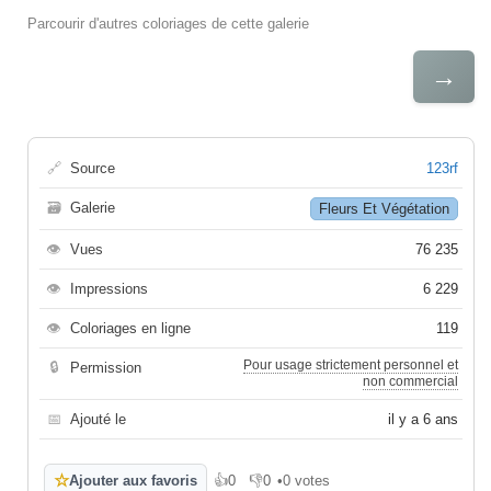
Parcourir d'autres coloriages de cette galerie
→
🔗
Source
123rf
🗃
Galerie
Fleurs Et Végétation
👁
Vues
76 235
👁
Impressions
6 229
👁
Coloriages en ligne
119
Pour usage strictement personnel et
🔒
Permission
non commercial
📅
Ajouté le
il y a 6 ans
☆
Ajouter aux favoris
👍
0
👎
0
•
0 votes
J'aime
Je n'aime pas