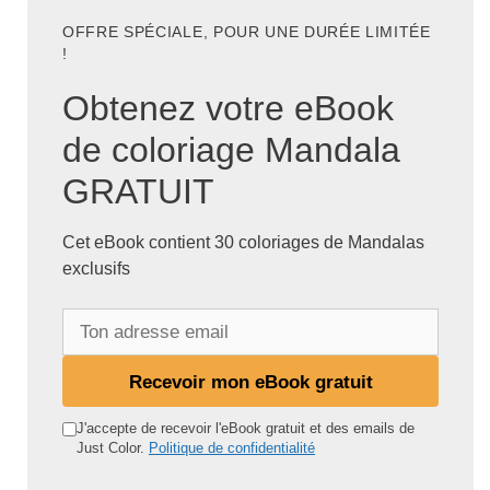
OFFRE SPÉCIALE, POUR UNE DURÉE LIMITÉE
!
Obtenez votre eBook
de coloriage Mandala
GRATUIT
Cet eBook contient 30 coloriages de Mandalas
exclusifs
T
o
n
Recevoir mon eBook gratuit
a
d
J'accepte de recevoir l'eBook gratuit et des emails de
Just Color.
Politique de confidentialité
r
e