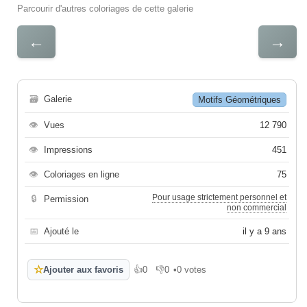
Parcourir d'autres coloriages de cette galerie
←
→
🗃
Galerie
Motifs Géométriques
👁
Vues
12 790
👁
Impressions
451
👁
Coloriages en ligne
75
Pour usage strictement personnel et
🔒
Permission
non commercial
📅
Ajouté le
il y a 9 ans
☆
Ajouter aux favoris
👍
0
👎
0
•
0 votes
J'aime
Je n'aime pas