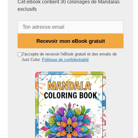
Cet eBook contient 30 coloriages de Mandalas
exclusifs
T
o
n
Recevoir mon eBook gratuit
a
d
J'accepte de recevoir l'eBook gratuit et des emails de
Just Color.
Politique de confidentialité
r
e
s
s
e
e
m
a
i
l