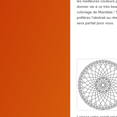
les meilleures couleurs 
donner vie à ce très be
coloriage de Mandala ! 
préférez l'abstrait au réel
sera parfait pour vous.
Laissez votre esprit créat