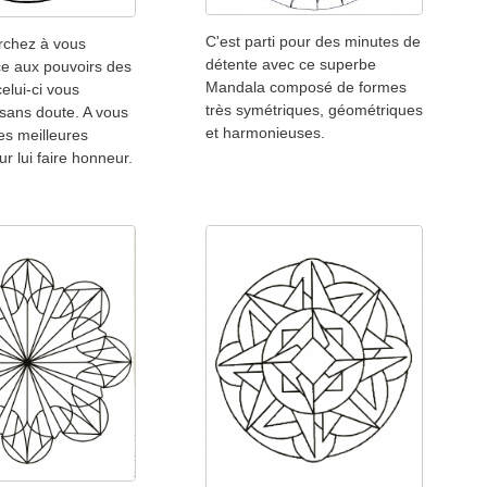
C'est parti pour des minutes de
rchez à vous
détente avec ce superbe
ce aux pouvoirs des
Mandala composé de formes
elui-ci vous
très symétriques, géométriques
sans doute. A vous
et harmonieuses.
les meilleures
r lui faire honneur.