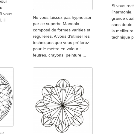
pour
Si vous rec
au
l'harmonie,
Si vous
Ne vous laissez pas hypnotiser
grande qual
, il
par ce superbe Mandala
sans doute.
composé de formes variées et
la meilleur
régulières. A vous d'utiliser les
technique po
techniques que vous préférez
pour le mettre en valeur :
feutres, crayons, peinture ...
if