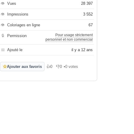
👁
Vues
28 397
👁
Impressions
3 552
👁
Coloriages en ligne
67
Pour usage strictement
🔒
Permission
personnel et non commercial
📅
Ajouté le
il y a 12 ans
☆
Ajouter aux favoris
👍
0
👎
0
•
0 votes
J'aime
Je n'aime pas