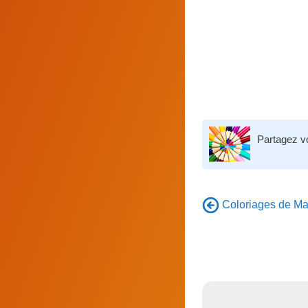
Partagez v
Coloriages de Man