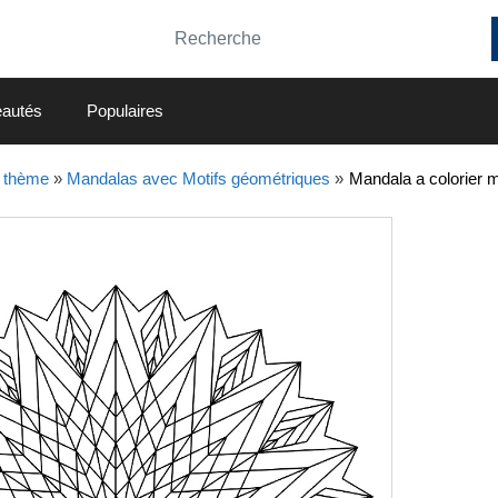
autés
Populaires
 thème
»
Mandalas avec Motifs géométriques
»
Mandala a colorier 