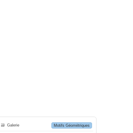
🗃
Galerie
Motifs Géométriques