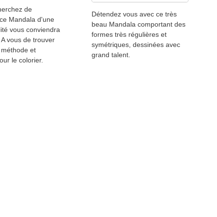
herchez de
Détendez vous avec ce très
 ce Mandala d'une
beau Mandala comportant des
ité vous conviendra
formes très régulières et
 A vous de trouver
symétriques, dessinées avec
e méthode et
grand talent.
ur le colorier.