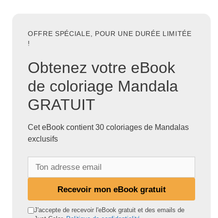
OFFRE SPÉCIALE, POUR UNE DURÉE LIMITÉE
!
Obtenez votre eBook
de coloriage Mandala
GRATUIT
Cet eBook contient 30 coloriages de Mandalas
exclusifs
T
o
n
Recevoir mon eBook gratuit
a
d
J'accepte de recevoir l'eBook gratuit et des emails de