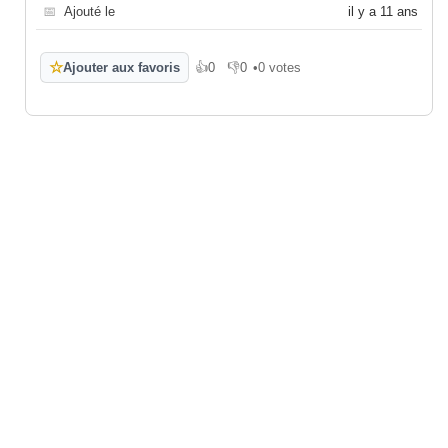
📅
Ajouté le
il y a 11 ans
☆
Ajouter aux favoris
👍
0
👎
0
•
0 votes
J'aime
Je n'aime pas