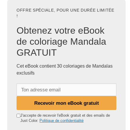
OFFRE SPÉCIALE, POUR UNE DURÉE LIMITÉE
!
Obtenez votre eBook
de coloriage Mandala
GRATUIT
Cet eBook contient 30 coloriages de Mandalas
exclusifs
T
o
n
Recevoir mon eBook gratuit
a
d
J'accepte de recevoir l'eBook gratuit et des emails de
Just Color.
Politique de confidentialité
r
e