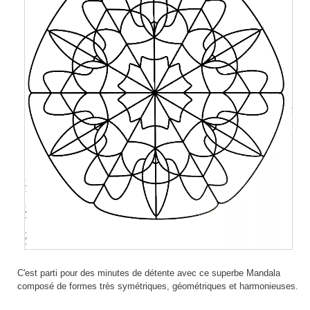
C'est parti pour des minutes de détente avec ce superbe Mandala
composé de formes très symétriques, géométriques et harmonieuses.