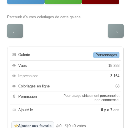
Parcourir d'autres coloriages de cette galerie
←
→
🗃
Galerie
Personnages
👁
Vues
18 288
👁
Impressions
3 164
👁
Coloriages en ligne
68
Pour usage strictement personnel et
🔒
Permission
non commercial
📅
Ajouté le
il y a 7 ans
☆
Ajouter aux favoris
👍
0
👎
0
•
0 votes
J'aime
Je n'aime pas