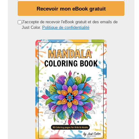
n
Recevoir mon eBook gratuit
a
d
J'accepte de recevoir l'eBook gratuit et des emails de
Just Color.
Politique de confidentialité
r
e
s
s
e
e
m
a
i
l