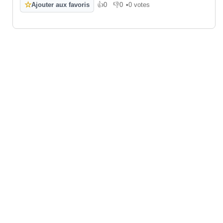
☆
Ajouter aux favoris
👍
0
👎
0
•
0 votes
J'aime
Je n'aime pas