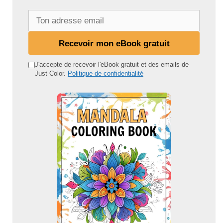
T
o
n
Recevoir mon eBook gratuit
a
d
J'accepte de recevoir l'eBook gratuit et des emails de
Just Color.
Politique de confidentialité
r
e
s
s
e
e
m
a
i
l