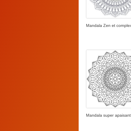
Mandala Zen et comple
Mandala super apaisant