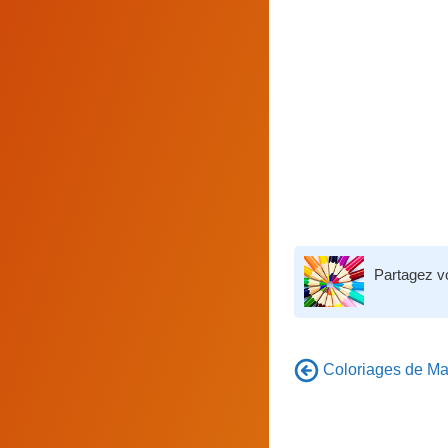
Partagez v
Coloriages de Man