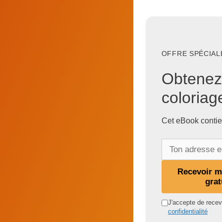
OFFRE SPÉCIALE
Obtenez
coloria
Cet eBook contie
T
o
n
Recevoir 
a
grat
d
J'accepte de recevo
r
confidentialité
e