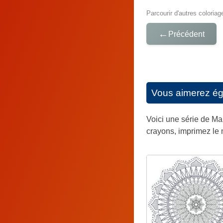
Parcourir d'autres coloriag
←
Précédent
Vous aimerez é
Voici une série de Ma
crayons, imprimez le m