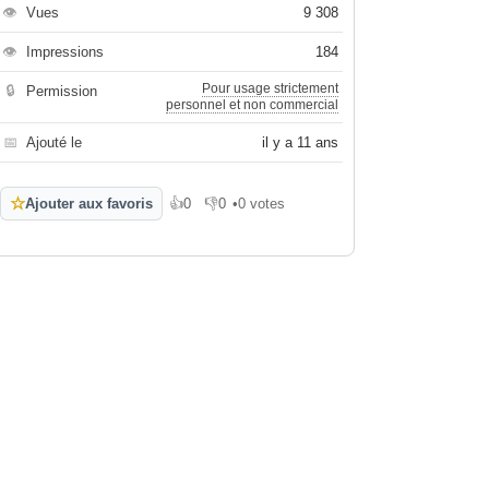
👁
Vues
9 308
👁
Impressions
184
Pour usage strictement
🔒
Permission
personnel et non commercial
📅
Ajouté le
il y a 11 ans
☆
Ajouter aux favoris
👍
0
👎
0
•
0 votes
J'aime
Je n'aime pas