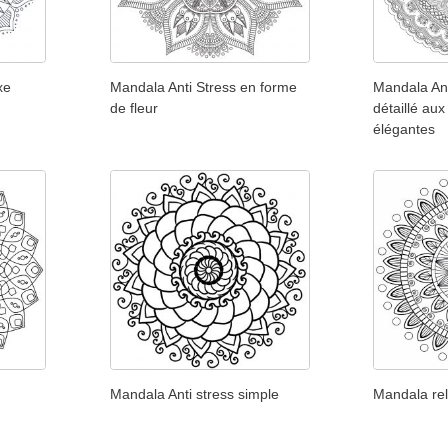
xe
Mandala Anti Stress en forme
Mandala Ant
de fleur
détaillé aux
élégantes
Mandala Anti stress simple
Mandala re