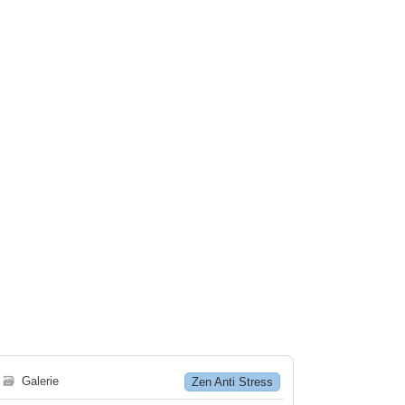
🗃
Galerie
Zen Anti Stress