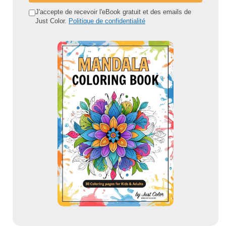
d
J'accepte de recevoir l'eBook gratuit et des emails de
Just Color.
Politique de confidentialité
r
e
s
s
e
e
m
a
i
l