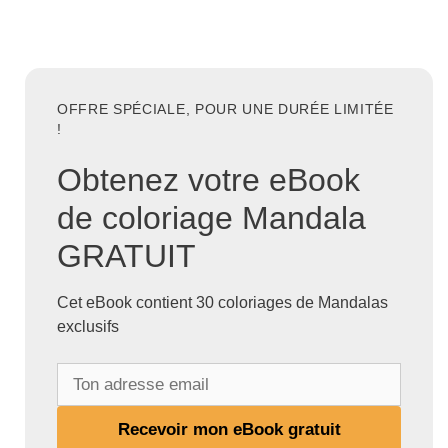
OFFRE SPÉCIALE, POUR UNE DURÉE LIMITÉE
!
Obtenez votre eBook
de coloriage Mandala
GRATUIT
Cet eBook contient 30 coloriages de Mandalas
exclusifs
T
o
n
Recevoir mon eBook gratuit
a