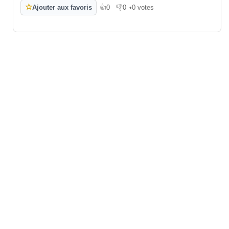
☆
Ajouter aux favoris
👍
0
👎
0
•
0 votes
J'aime
Je n'aime pas