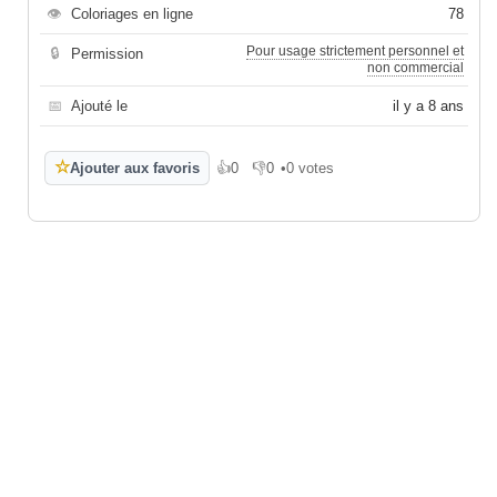
👁
Coloriages en ligne
78
Pour usage strictement personnel et
🔒
Permission
non commercial
📅
Ajouté le
il y a 8 ans
☆
Ajouter aux favoris
👍
0
👎
0
•
0 votes
J'aime
Je n'aime pas