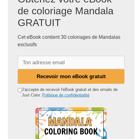
de coloriage Mandala
GRATUIT
Cet eBook contient 30 coloriages de Mandalas
exclusifs
T
o
n
Recevoir mon eBook gratuit
a
d
J'accepte de recevoir l'eBook gratuit et des emails de
Just Color.
Politique de confidentialité
r
e
s
s
e
e