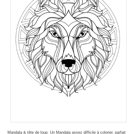
Mandala & tête de loup. Un Mandala assez difficile à colorier, parfait