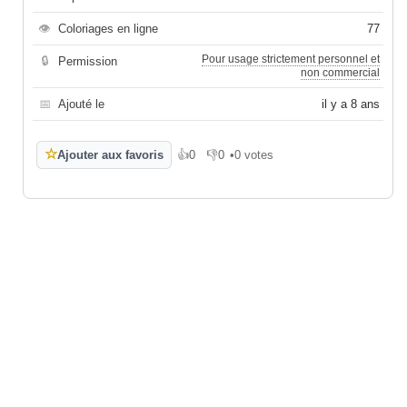
👁
Coloriages en ligne
77
Pour usage strictement personnel et
🔒
Permission
non commercial
📅
Ajouté le
il y a 8 ans
☆
Ajouter aux favoris
👍
0
👎
0
•
0 votes
J'aime
Je n'aime pas