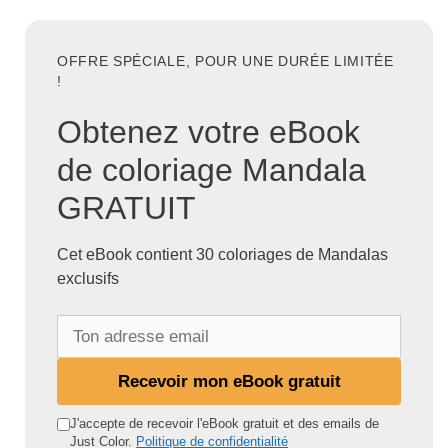
OFFRE SPÉCIALE, POUR UNE DURÉE LIMITÉE
!
Obtenez votre eBook
de coloriage Mandala
GRATUIT
Cet eBook contient 30 coloriages de Mandalas
exclusifs
T
o
n
Recevoir mon eBook gratuit
a
d
J'accepte de recevoir l'eBook gratuit et des emails de
Just Color.
Politique de confidentialité
r