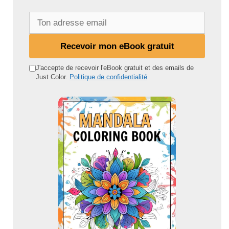
T
o
n
Recevoir mon eBook gratuit
a
d
J'accepte de recevoir l'eBook gratuit et des emails de
Just Color.
Politique de confidentialité
r
e
s
s
e
e
m
a
i
l