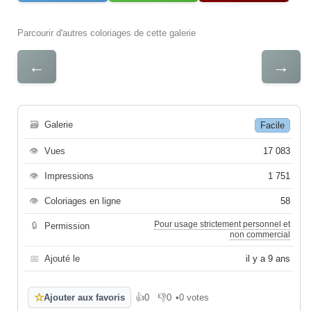
Parcourir d'autres coloriages de cette galerie
←
→
🗃
Galerie
Facile
👁
Vues
17 083
👁
Impressions
1 751
👁
Coloriages en ligne
58
Pour usage strictement personnel et
🔒
Permission
non commercial
📅
Ajouté le
il y a 9 ans
☆
Ajouter aux favoris
👍
0
👎
0
•
0 votes
J'aime
Je n'aime pas