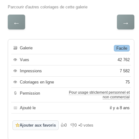
Parcourir d'autres coloriages de cette galerie
←
→
🗃
Galerie
Facile
👁
Vues
42 762
👁
Impressions
7 582
👁
Coloriages en ligne
75
Pour usage strictement personnel et
🔒
Permission
non commercial
📅
Ajouté le
il y a 8 ans
☆
Ajouter aux favoris
👍
0
👎
0
•
0 votes
J'aime
Je n'aime pas