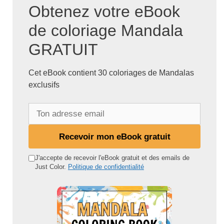
Obtenez votre eBook
de coloriage Mandala
GRATUIT
Cet eBook contient 30 coloriages de Mandalas
exclusifs
T
o
n
Recevoir mon eBook gratuit
a
d
J'accepte de recevoir l'eBook gratuit et des emails de
Just Color.
Politique de confidentialité
r
e
s
s
e