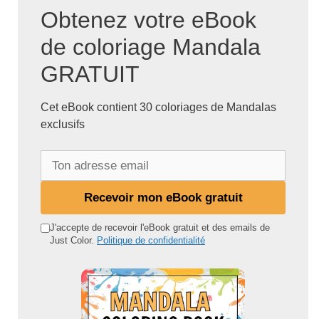
Obtenez votre eBook
de coloriage Mandala
GRATUIT
Cet eBook contient 30 coloriages de Mandalas
exclusifs
T
o
n
Recevoir mon eBook gratuit
a
d
J'accepte de recevoir l'eBook gratuit et des emails de
Just Color.
Politique de confidentialité
r
e
s
s
e