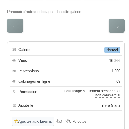
Parcourir d'autres coloriages de cette galerie
←
→
🗃
Galerie
Normal
👁
Vues
16 366
👁
Impressions
1 250
👁
Coloriages en ligne
69
Pour usage strictement personnel et
🔒
Permission
non commercial
📅
Ajouté le
il y a 9 ans
☆
Ajouter aux favoris
👍
0
👎
0
•
0 votes
J'aime
Je n'aime pas