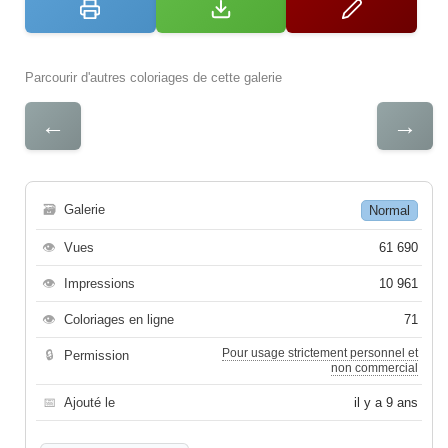
Parcourir d'autres coloriages de cette galerie
←
→
🗃
Galerie
Normal
👁
Vues
61 690
👁
Impressions
10 961
👁
Coloriages en ligne
71
Pour usage strictement personnel et
🔒
Permission
non commercial
📅
Ajouté le
il y a 9 ans