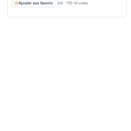
☆
Ajouter aux favoris
👍
0
👎
0
•
0 votes
J'aime
Je n'aime pas