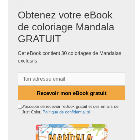
Obtenez votre eBook
de coloriage Mandala
GRATUIT
Cet eBook contient 30 coloriages de Mandalas
exclusifs
T
o
n
Recevoir mon eBook gratuit
a
d
J'accepte de recevoir l'eBook gratuit et des emails de
Just Color.
Politique de confidentialité
r
e
s
s