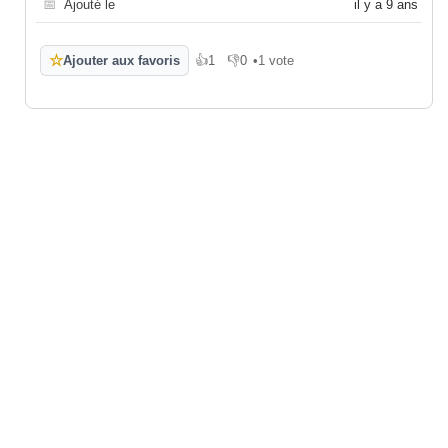
📅
Ajouté le
il y a 9 ans
☆
Ajouter aux favoris
👍
1
👎
0
•
1 vote
J'aime
Je n'aime pas