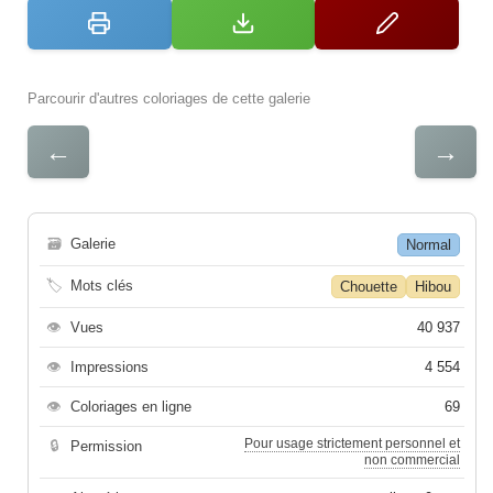
Parcourir d'autres coloriages de cette galerie
←
→
🗃
Galerie
Normal
🏷
Mots clés
Chouette
Hibou
👁
Vues
40 937
👁
Impressions
4 554
👁
Coloriages en ligne
69
Pour usage strictement personnel et
🔒
Permission
non commercial