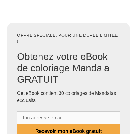
OFFRE SPÉCIALE, POUR UNE DURÉE LIMITÉE
!
Obtenez votre eBook
de coloriage Mandala
GRATUIT
Cet eBook contient 30 coloriages de Mandalas
exclusifs
T
o
n
Recevoir mon eBook gratuit