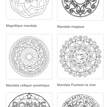
Magnifique mandala
Mandala magique
Mandala Pusheen le chat
Mandala celtique symétrique