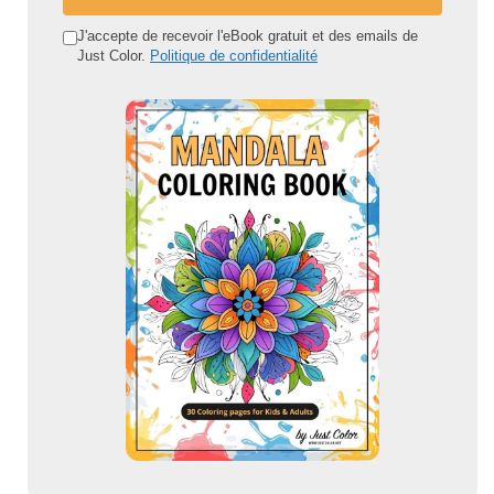
a
d
J'accepte de recevoir l'eBook gratuit et des emails de
Just Color.
Politique de confidentialité
r
e
s
s
e
e
m
a
i
l