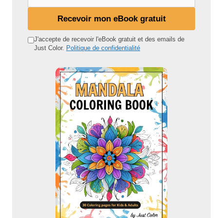
o
n
Recevoir mon eBook gratuit
a
d
J'accepte de recevoir l'eBook gratuit et des emails de
Just Color.
Politique de confidentialité
r
e
s
s
e
e
m
a
i
l