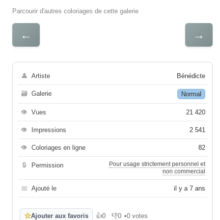
Parcourir d'autres coloriages de cette galerie
←
→
👤
Artiste
Bénédicte
🗃
Galerie
Normal
👁
Vues
21 420
👁
Impressions
2 541
👁
Coloriages en ligne
82
Pour usage strictement personnel et
🔒
Permission
non commercial
📅
Ajouté le
il y a 7 ans
☆
Ajouter aux favoris
👍
0
👎
0
•
0 votes
J'aime
Je n'aime pas