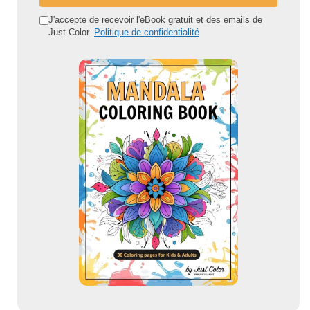
a
d
J'accepte de recevoir l'eBook gratuit et des emails de
Just Color.
Politique de confidentialité
r
e
s
s
e
e
m
a
i
l