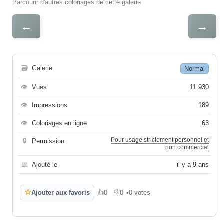
Parcourir d'autres coloriages de cette galerie
←
→
🗃
Galerie
Normal
👁
Vues
11 930
👁
Impressions
189
👁
Coloriages en ligne
63
Pour usage strictement personnel et
🔒
Permission
non commercial
📅
Ajouté le
il y a 9 ans
☆
Ajouter aux favoris
👍
0
👎
0
•
0 votes
J'aime
Je n'aime pas