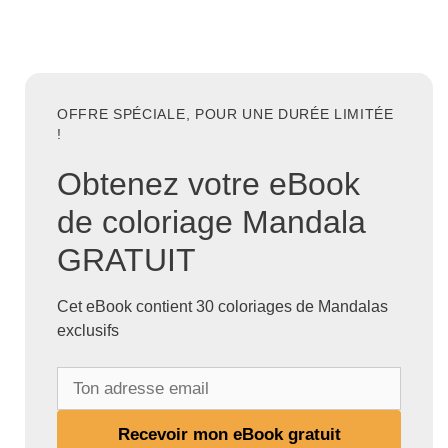
OFFRE SPÉCIALE, POUR UNE DURÉE LIMITÉE
!
Obtenez votre eBook
de coloriage Mandala
GRATUIT
Cet eBook contient 30 coloriages de Mandalas
exclusifs
T
o
n
Recevoir mon eBook gratuit