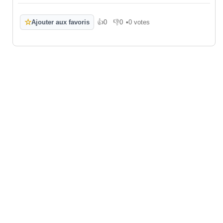
☆
Ajouter aux favoris
👍
0
👎
0
•
0 votes
J'aime
Je n'aime pas