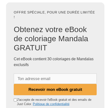
OFFRE SPÉCIALE, POUR UNE DURÉE LIMITÉE
!
Obtenez votre eBook
de coloriage Mandala
GRATUIT
Cet eBook contient 30 coloriages de Mandalas
exclusifs
T
o
n
Recevoir mon eBook gratuit
a
d
J'accepte de recevoir l'eBook gratuit et des emails de
Just Color.
Politique de confidentialité
r