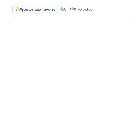
☆
Ajouter aux favoris
👍
0
👎
0
•
0 votes
J'aime
Je n'aime pas