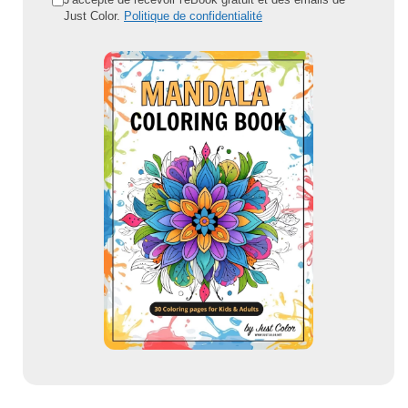
Just Color.
Politique de confidentialité
r
e
s
s
e
e
m
a
i
l