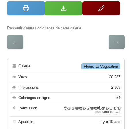
Parcourir d'autres coloriages de cette galerie
←
→
🗃
Galerie
Fleurs Et Végétation
👁
Vues
20 537
👁
Impressions
2 309
👁
Coloriages en ligne
54
Pour usage strictement personnel et
🔒
Permission
non commercial
📅
Ajouté le
il y a 10 ans