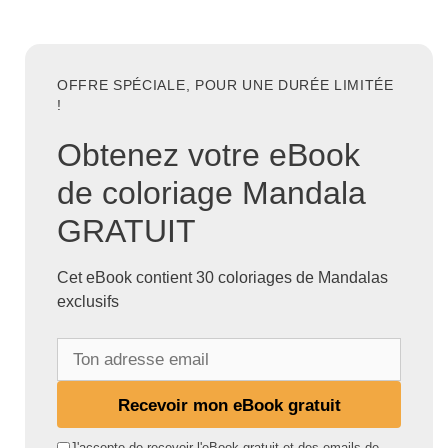
OFFRE SPÉCIALE, POUR UNE DURÉE LIMITÉE
!
Obtenez votre eBook
de coloriage Mandala
GRATUIT
Cet eBook contient 30 coloriages de Mandalas
exclusifs
T
o
n
Recevoir mon eBook gratuit
a
d
J'accepte de recevoir l'eBook gratuit et des emails de