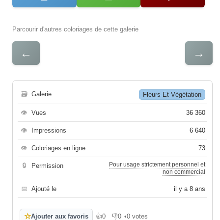
Parcourir d'autres coloriages de cette galerie
←
→
🗃
Galerie
Fleurs Et Végétation
👁
Vues
36 360
👁
Impressions
6 640
👁
Coloriages en ligne
73
Pour usage strictement personnel et
🔒
Permission
non commercial
📅
Ajouté le
il y a 8 ans
☆
Ajouter aux favoris
👍
0
👎
0
•
0 votes
J'aime
Je n'aime pas