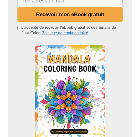
o
n
Recevoir mon eBook gratuit
a
d
J'accepte de recevoir l'eBook gratuit et des emails de
Just Color.
Politique de confidentialité
r
e
s
s
e
e
m
a
i
l