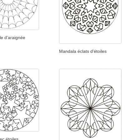
le d'araignée
Mandala éclats d'étoiles
c étoiles