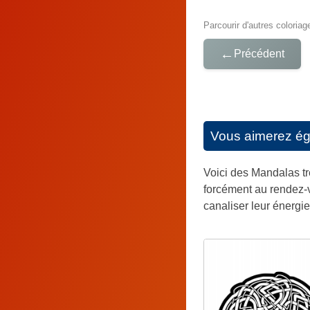
Parcourir d'autres coloriag
←
Précédent
Vous aimerez é
Voici des Mandalas trè
forcément au rendez-vo
canaliser leur énergie