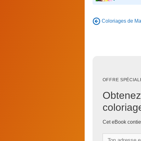
Coloriages de Man
OFFRE SPÉCIALE
Obtenez
coloria
Cet eBook contie
T