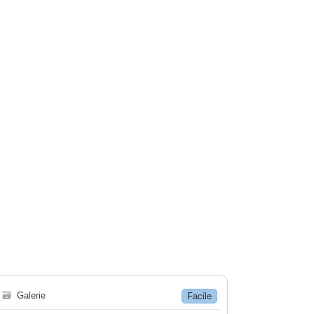
🗃
Galerie
Facile