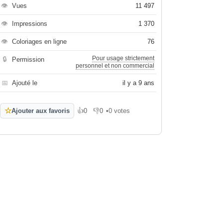
👁
Vues
11 497
👁
Impressions
1 370
👁
Coloriages en ligne
76
Pour usage strictement
🔒
Permission
personnel et non commercial
📅
Ajouté le
il y a 9 ans
☆
Ajouter aux favoris
👍
0
👎
0
•
0 votes
J'aime
Je n'aime pas