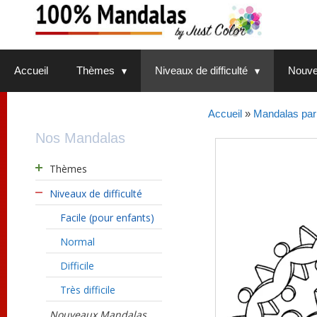
Aller
au
contenu
Accueil
Thèmes
Niveaux de difficulté
Nouve
Accueil
»
Mandalas par 
Nos Mandalas
Thèmes
Niveaux de difficulté
Facile (pour enfants)
Normal
Difficile
Très difficile
Nouveaux Mandalas