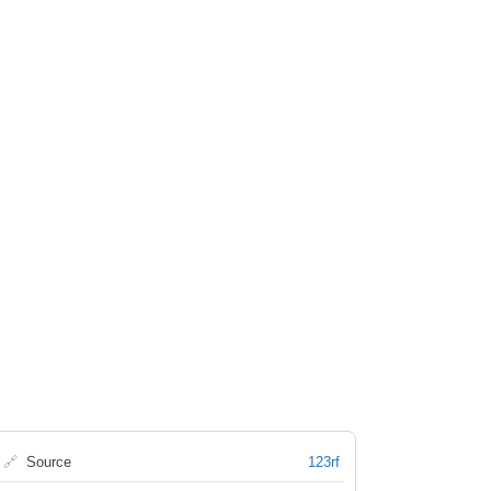
🔗
Source
123rf