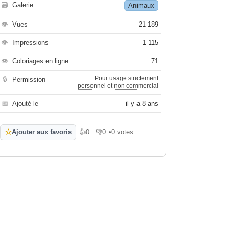
🗃
Galerie
Animaux
👁
Vues
21 189
👁
Impressions
1 115
👁
Coloriages en ligne
71
Pour usage strictement
🔒
Permission
personnel et non commercial
📅
Ajouté le
il y a 8 ans
☆
Ajouter aux favoris
👍
0
👎
0
•
0 votes
J'aime
Je n'aime pas