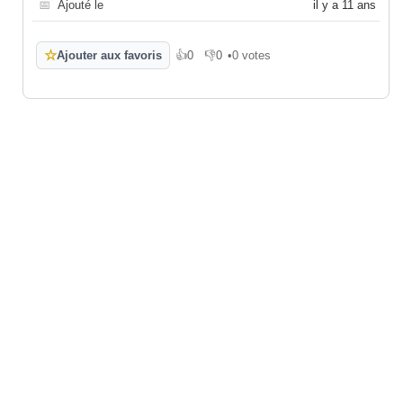
📅
Ajouté le
il y a 11 ans
☆
Ajouter aux favoris
👍
0
👎
0
•
0 votes
J'aime
Je n'aime pas