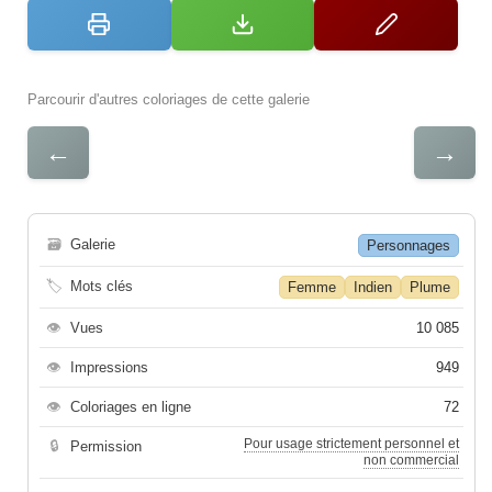
Parcourir d'autres coloriages de cette galerie
←
→
🗃
Galerie
Personnages
🏷
Mots clés
Femme
Indien
Plume
👁
Vues
10 085
👁
Impressions
949
👁
Coloriages en ligne
72
Pour usage strictement personnel et
🔒
Permission
non commercial