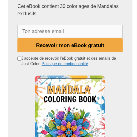
Cet eBook contient 30 coloriages de Mandalas
exclusifs
T
o
n
Recevoir mon eBook gratuit
a
d
J'accepte de recevoir l'eBook gratuit et des emails de
Just Color.
Politique de confidentialité
r
e
s
s
e
e
m
a
i
l