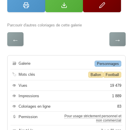
Parcourir d'autres coloriages de cette galerie
←
→
🗃
Galerie
Personnages
🏷
Mots clés
Ballon
Football
👁
Vues
19 479
👁
Impressions
1 889
👁
Coloriages en ligne
83
Pour usage strictement personnel et
🔒
Permission
non commercial