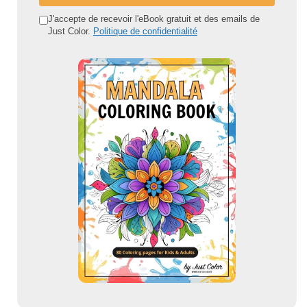
a
d
J'accepte de recevoir l'eBook gratuit et des emails de
Just Color.
Politique de confidentialité
r
e
s
s
e
e
m
a
i
l