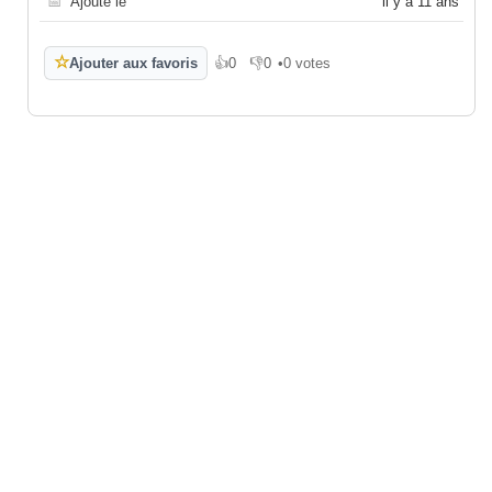
📅
Ajouté le
il y a 11 ans
☆
Ajouter aux favoris
👍
0
👎
0
•
0 votes
J'aime
Je n'aime pas