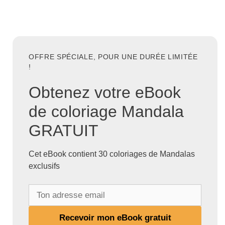
OFFRE SPÉCIALE, POUR UNE DURÉE LIMITÉE
!
Obtenez votre eBook
de coloriage Mandala
GRATUIT
Cet eBook contient 30 coloriages de Mandalas
exclusifs
T
o
n
Recevoir mon eBook gratuit